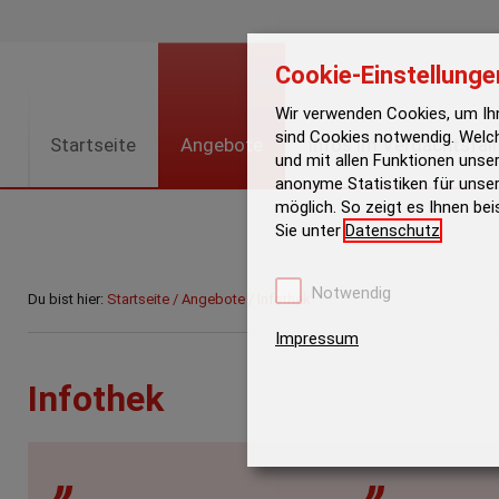
Cookie-Einstellunge
Wir verwenden Cookies, um Ihn
sind Cookies notwendig. Welc
Startseite
Angebote
Infos im Verdachtsfall
und mit allen Funktionen unser
anonyme Statistiken für unser
möglich. So zeigt es Ihnen bei
Sie unter
Datenschutz
.
Notwendig
Du bist hier:
Startseite
/
Angebote
/
Infothek
Impressum
Infothek
„
„