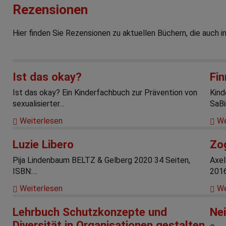
Rezensionen
Hier finden Sie Rezensionen zu aktuellen Büchern, die auch i
Ist das okay?
Fi
Ist das okay? Ein Kinderfachbuch zur Prävention von
Kind
sexualisierter…
SaB
Weiterlesen
We
Luzie Libero
Zog
Pija Lindenbaum BELTZ & Gelberg 2020 34 Seiten,
Axel
ISBN:…
201
Weiterlesen
We
Lehrbuch Schutzkonzepte und
Nei
Diversität in Organisationen gestalten