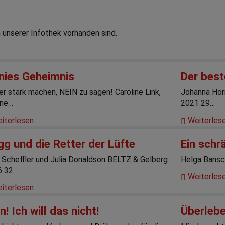
n unserer Infothek vorhanden sind.
nnies Geheimnis
Der best
er stark machen, NEIN zu sagen! Caroline Link,
Johanna Hor
ine…
2021 29…
iterlesen
Weiterles
g und die Retter der Lüfte
Ein schr
 Scheffler und Julia Donaldson BELTZ & Gelberg
Helga Bansc
6 32…
Weiterles
iterlesen
n! Ich will das nicht!
Überlebe