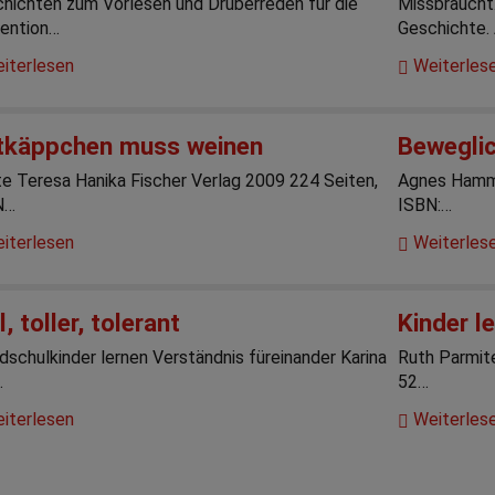
hichten zum Vorlesen und Drüberreden für die
Missbraucht
ention…
Geschichte.
iterlesen
Weiterles
tkäppchen muss weinen
Beweglic
e Teresa Hanika Fischer Verlag 2009 224 Seiten,
Agnes Hamm
N…
ISBN:…
iterlesen
Weiterles
l, toller, tolerant
Kinder l
dschulkinder lernen Verständnis füreinander Karina
Ruth Parmite
…
52…
iterlesen
Weiterles