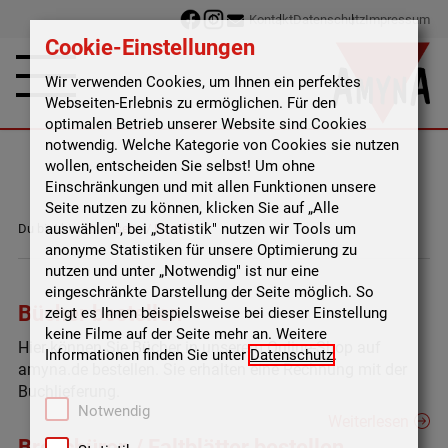
Kontakt
Datenschutz
Impressum
Cookie-Einstellungen
Wir verwenden Cookies, um Ihnen ein perfektes
Webseiten-Erlebnis zu ermöglichen. Für den
optimalen Betrieb unserer Website sind Cookies
notwendig. Welche Kategorie von Cookies sie nutzen
wollen, entscheiden Sie selbst! Um ohne
Einschränkungen und mit allen Funktionen unsere
Seite nutzen zu können, klicken Sie auf „Alle
auswählen", bei „Statistik" nutzen wir Tools um
Du bist hier:
Startseite
/
Bestellen
anonyme Statistiken für unsere Optimierung zu
nutzen und unter „Notwendig" ist nur eine
eingeschränkte Darstellung der Seite möglich. So
Bücher bestellen
zeigt es Ihnen beispielsweise bei dieser Einstellung
keine Filme auf der Seite mehr an. Weitere
Hier können Sie Bücher in unserem Online-Shop auf
Informationen finden Sie unter
Datenschutz
.
amyna.de bestellen. Sie erhalten eine Rechnung mit der
Buchlieferung.
Notwendig
Weiterlesen
Broschüren / Faltblätter bestellen