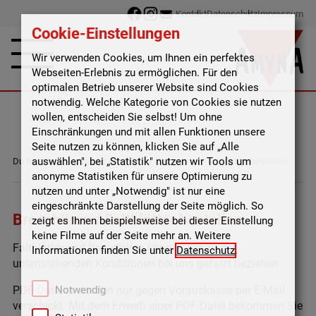
Kontakt
Datenschutz
Impressum
Cookie-Einstellungen
Wir verwenden Cookies, um Ihnen ein perfektes
Webseiten-Erlebnis zu ermöglichen. Für den
optimalen Betrieb unserer Website sind Cookies
notwendig. Welche Kategorie von Cookies sie nutzen
wollen, entscheiden Sie selbst! Um ohne
Einschränkungen und mit allen Funktionen unsere
Seite nutzen zu können, klicken Sie auf „Alle
auswählen", bei „Statistik" nutzen wir Tools um
Du bist hier:
Startseite
/
Bestellen
/
Broschüren / Faltblätter bestellen
anonyme Statistiken für unsere Optimierung zu
nutzen und unter „Notwendig" ist nur eine
eingeschränkte Darstellung der Seite möglich. So
Broschüren / Faltblätter bestellen
zeigt es Ihnen beispielsweise bei dieser Einstellung
keine Filme auf der Seite mehr an. Weitere
Faltblätter und Broschüren können Sie zu den
Informationen finden Sie unter
Datenschutz
.
untenstehenden Konditionen bei uns gefalzt beziehen.
PDF-Dateien werden nur gegen Vorauskasse per E-Mail
Notwendig
verschickt. Mit dem Erwerb einer PDF-Datei bekommen Sie