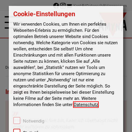
Kontakt
Datenschutz
Impressum
Cookie-Einstellungen
Wir verwenden Cookies, um Ihnen ein perfektes
Webseiten-Erlebnis zu ermöglichen. Für den
optimalen Betrieb unserer Website sind Cookies
notwendig. Welche Kategorie von Cookies sie nutzen
wollen, entscheiden Sie selbst! Um ohne
Einschränkungen und mit allen Funktionen unsere
Seite nutzen zu können, klicken Sie auf „Alle
auswählen", bei „Statistik" nutzen wir Tools um
Du bist hier:
Startseite
/
Angebote
/
Infothek
anonyme Statistiken für unsere Optimierung zu
nutzen und unter „Notwendig" ist nur eine
eingeschränkte Darstellung der Seite möglich. So
Infothek
zeigt es Ihnen beispielsweise bei dieser Einstellung
keine Filme auf der Seite mehr an. Weitere
„
Informationen finden Sie unter
Datenschutz
.
Wenn ich einmal hier bin, kann ich überhaupt nicht
Notwendig
mehr aufhören zu schmökern.