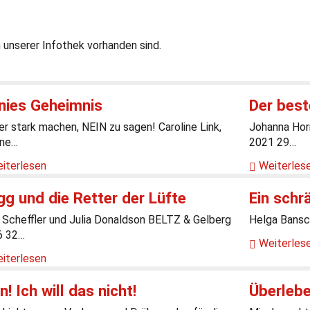
n unserer Infothek vorhanden sind.
nnies Geheimnis
Der best
er stark machen, NEIN zu sagen! Caroline Link,
Johanna Hor
ine…
2021 29…
iterlesen
Weiterles
g und die Retter der Lüfte
Ein schr
 Scheffler und Julia Donaldson BELTZ & Gelberg
Helga Bansc
6 32…
Weiterles
iterlesen
n! Ich will das nicht!
Überlebe