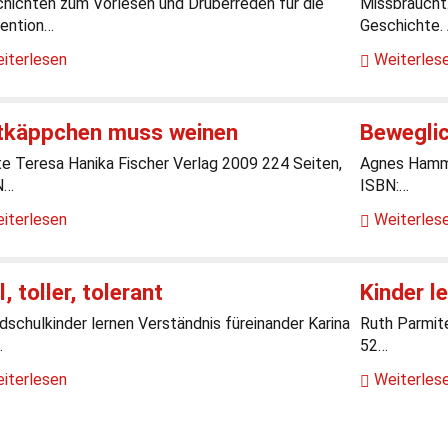
hichten zum Vorlesen und Drüberreden für die
Missbraucht
ention…
Geschichte.
iterlesen
Weiterles
tkäppchen muss weinen
Beweglic
e Teresa Hanika Fischer Verlag 2009 224 Seiten,
Agnes Hamm
N…
ISBN:…
iterlesen
Weiterles
l, toller, tolerant
Kinder l
dschulkinder lernen Verständnis füreinander Karina
Ruth Parmite
…
52…
iterlesen
Weiterles