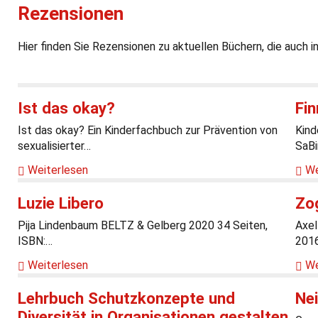
Rezensionen
Hier finden Sie Rezensionen zu aktuellen Büchern, die auch i
Ist das okay?
Fi
Ist das okay? Ein Kinderfachbuch zur Prävention von
Kind
sexualisierter…
SaB
Weiterlesen
We
Luzie Libero
Zog
Pija Lindenbaum BELTZ & Gelberg 2020 34 Seiten,
Axel
ISBN:…
201
Weiterlesen
We
Lehrbuch Schutzkonzepte und
Nei
Diversität in Organisationen gestalten