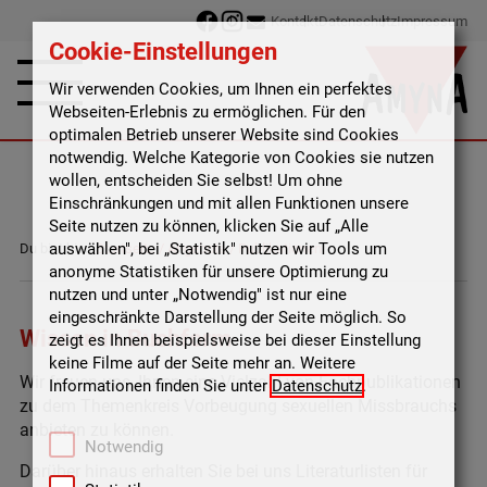
Kontakt
Datenschutz
Impressum
Cookie-Einstellungen
Wir verwenden Cookies, um Ihnen ein perfektes
Webseiten-Erlebnis zu ermöglichen. Für den
optimalen Betrieb unserer Website sind Cookies
notwendig. Welche Kategorie von Cookies sie nutzen
wollen, entscheiden Sie selbst! Um ohne
Einschränkungen und mit allen Funktionen unsere
Seite nutzen zu können, klicken Sie auf „Alle
auswählen", bei „Statistik" nutzen wir Tools um
Du bist hier:
Startseite
/
Angebote
/
Publikationen
anonyme Statistiken für unsere Optimierung zu
nutzen und unter „Notwendig" ist nur eine
eingeschränkte Darstellung der Seite möglich. So
Wissen in Buchform
zeigt es Ihnen beispielsweise bei dieser Einstellung
keine Filme auf der Seite mehr an. Weitere
Wir freuen uns, Ihnen eine Vielzahl von Fachpublikationen
Informationen finden Sie unter
Datenschutz
.
zu dem Themenkreis Vorbeugung sexuellen Missbrauchs
anbieten zu können.
Notwendig
Darüber hinaus erhalten Sie bei uns Literaturlisten für