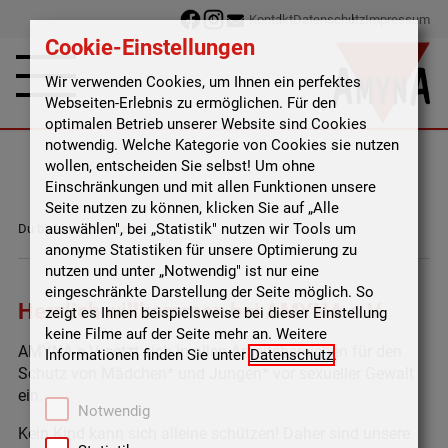
Kontakt
Datenschutz
Impressum
Cookie-Einstellungen
Wir verwenden Cookies, um Ihnen ein perfektes
Webseiten-Erlebnis zu ermöglichen. Für den
optimalen Betrieb unserer Website sind Cookies
notwendig. Welche Kategorie von Cookies sie nutzen
wollen, entscheiden Sie selbst! Um ohne
Einschränkungen und mit allen Funktionen unsere
Seite nutzen zu können, klicken Sie auf „Alle
auswählen", bei „Statistik" nutzen wir Tools um
Du bist hier:
Startseite
anonyme Statistiken für unsere Optimierung zu
nutzen und unter „Notwendig" ist nur eine
eingeschränkte Darstellung der Seite möglich. So
Herzlich willkommen bei AMYNA e.V.
zeigt es Ihnen beispielsweise bei dieser Einstellung
keine Filme auf der Seite mehr an. Weitere
AMYNA e.V. setzt sich in allen Arbeitsbereichen für den
Informationen finden Sie unter
Datenschutz
.
Schutz von Mädchen* und Jungen* vor sexueller Gewalt
ein.
Notwendig
Kein Kind kann sich alleine schützen! Daher sind unsere