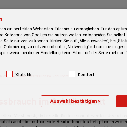
n
en ein perfektes Webseiten-Erlebnis zu ermöglichen. Für den optim
he Kategorie von Cookies sie nutzen wollen, entscheiden Sie selbs
Präventionspreis
Über uns
Spenden/Helfen
e Seite nutzen zu können, klicken Sie auf „Alle auswählen", bei „Stat
e Optimierung zu nutzen und unter „Notwendig" ist nur eine eingesc
spielsweise bei dieser Einstellung keine Filme auf der Seite mehr an
Statistik
Komfort
on von sexuellem Missbrauch im Schulkontext
ssbrauch im Schulkontext
Auswahl bestätigen
>
xuellem Missbrauch, da hier alle Kinder erreicht werden. Jedoch 
l als auch die umfassende Bearbeitung des Lehrplans erweisen