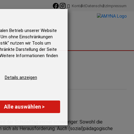
Kontakt
Datenschutz
Impressum
alen Betrieb unserer Website
t! Um ohne Einschränkungen
Bestellen
istik" nutzen wir Tools um
hränkte Darstellung der Seite
. Weitere Informationen finden
Details anzeigen
Alle auswählen
>
wird der Schulalltag immer schwieriger: Sowohl die
 sich als Herausforderung. Auch (sozial)pädagogische