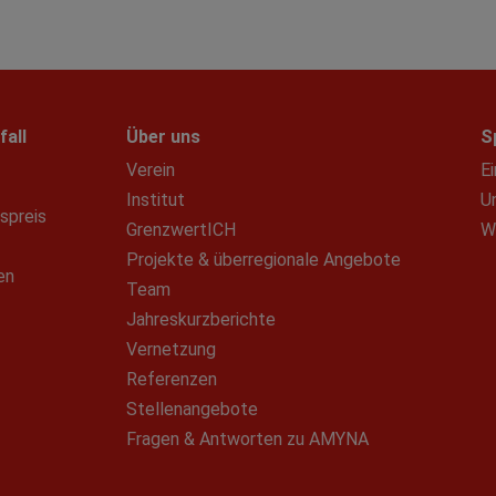
fall
Über uns
S
Verein
E
Institut
U
spreis
GrenzwertICH
W
Projekte & überregionale Angebote
en
Team
Jahreskurzberichte
Vernetzung
Referenzen
Stellenangebote
Fragen & Antworten zu AMYNA