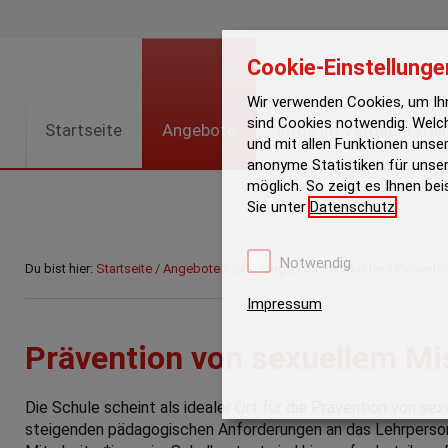
Cookie-Einstellunge
Wir verwenden Cookies, um Ihn
sind Cookies notwendig. Welc
Startseite
Angebote
Infos im Verdachtsfall
und mit allen Funktionen unser
anonyme Statistiken für unser
möglich. So zeigt es Ihnen bei
Sie unter
Datenschutz
.
Notwendig
Du bist hier:
Startseite
/
Angebote
/
Schulungen für Fachkräfte
/
Präventi
Impressum
Prävention von sexuellem Mi
Die Schule scheint als idealer Ort für die Prävention von se
steigenden pädagogischen Anforderungen an das Lehrpersona