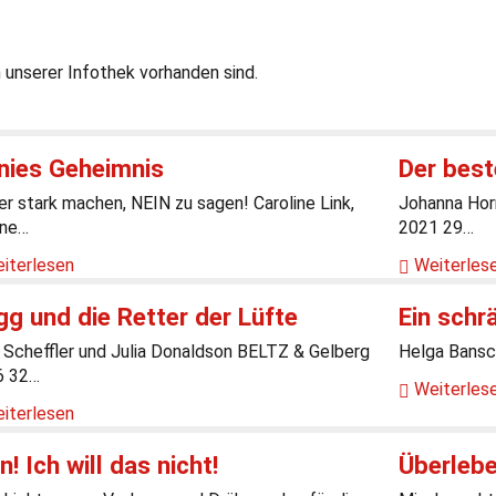
n unserer Infothek vorhanden sind.
nnies Geheimnis
Der best
er stark machen, NEIN zu sagen! Caroline Link,
Johanna Hor
ine…
2021 29…
iterlesen
Weiterles
g und die Retter der Lüfte
Ein schr
 Scheffler und Julia Donaldson BELTZ & Gelberg
Helga Bansc
6 32…
Weiterles
iterlesen
n! Ich will das nicht!
Überlebe