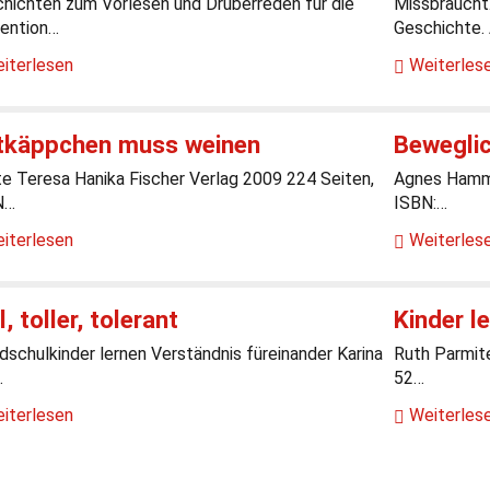
hichten zum Vorlesen und Drüberreden für die
Missbraucht
ention…
Geschichte.
iterlesen
Weiterles
tkäppchen muss weinen
Beweglic
e Teresa Hanika Fischer Verlag 2009 224 Seiten,
Agnes Hamm
N…
ISBN:…
iterlesen
Weiterles
l, toller, tolerant
Kinder l
dschulkinder lernen Verständnis füreinander Karina
Ruth Parmite
…
52…
iterlesen
Weiterles