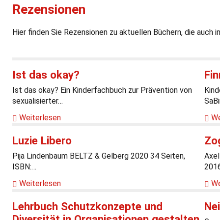
Rezensionen
Hier finden Sie Rezensionen zu aktuellen Büchern, die auch i
Ist das okay?
Fi
Ist das okay? Ein Kinderfachbuch zur Prävention von
Kind
sexualisierter…
SaB
Weiterlesen
We
Luzie Libero
Zog
Pija Lindenbaum BELTZ & Gelberg 2020 34 Seiten,
Axel
ISBN:…
201
Weiterlesen
We
Lehrbuch Schutzkonzepte und
Nei
Diversität in Organisationen gestalten